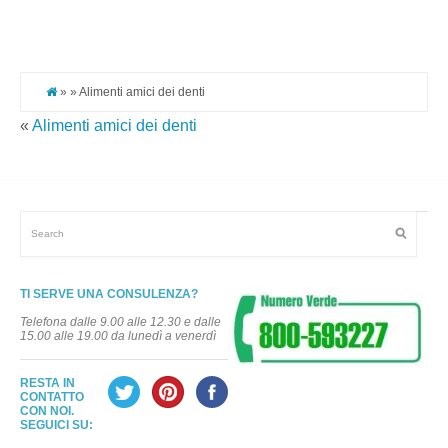
Pi
It
» » Alimenti amici dei denti
«
Alimenti amici dei denti
TI SERVE UNA CONSULENZA?
Telefona dalle 9.00 alle 12.30 e dalle
15.00 alle 19.00 da lunedì a venerdì
RESTA IN
CONTATTO
CON NOI.
SEGUICI SU: