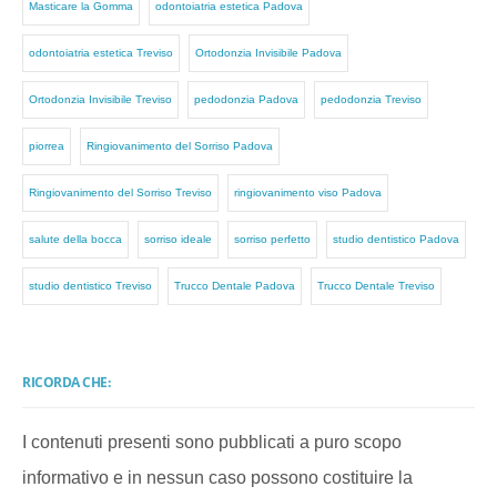
Masticare la Gomma
odontoiatria estetica Padova
odontoiatria estetica Treviso
Ortodonzia Invisibile Padova
Ortodonzia Invisibile Treviso
pedodonzia Padova
pedodonzia Treviso
piorrea
Ringiovanimento del Sorriso Padova
Ringiovanimento del Sorriso Treviso
ringiovanimento viso Padova
salute della bocca
sorriso ideale
sorriso perfetto
studio dentistico Padova
studio dentistico Treviso
Trucco Dentale Padova
Trucco Dentale Treviso
RICORDA CHE:
I contenuti presenti sono pubblicati a puro scopo
informativo e in nessun caso possono costituire la