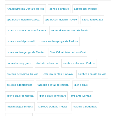
Analisi Estetica Dentale Treviso
apnee ostruttive
apparecchi invisibili
apparecchi invisibili Padova
apparecchi invisibili Treviso
cause roncopatia
curare diastema dentale Padova
curare diastema dentale Treviso
curare disturbi posturali
curare sorriso gengivale Padova
curare sorriso gengivale Treviso
Cure Odontoiatriche Low Cost
danni chewing gums
disturbi del sonno
estetica del sorriso Padova
estetica del sorriso Treviso
estetica dentale Padova
estetica dentale Treviso
estetica odontoiatrica
faccette dentali cercamica
igiene orale
igiene orale domestica
igiene orale domiciliare
Impianto Dentale
Implantologia Estetica
MakeUp Dentale Treviso
malattia parodontale