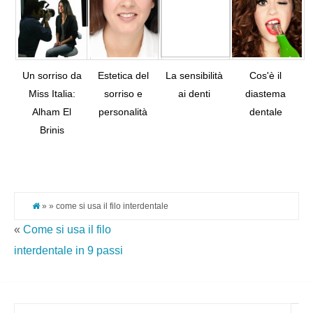
Un sorriso da
Estetica del
La sensibilità
Cos'è il
Miss Italia:
sorriso e
ai denti
diastema
Alham El
personalità
dentale
Tw
Brinis
Pi
It
» » come si usa il filo interdentale
«
Come si usa il filo
interdentale in 9 passi