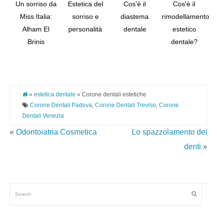
Un sorriso da
Estetica del
Cos'è il
Cos'è il
Miss Italia:
sorriso e
diastema
rimodellamento
Alham El
personalità
dentale
estetico
Tw
Brinis
dentale?
Pi
It
»
estetica dentale
» Corone dentali estetiche
Corone Dentali Padova
,
Corone Dentali Treviso
,
Corone
Dentali Venezia
«
Odontoiatria Cosmetica
Lo spazzolamento dei
denti
»