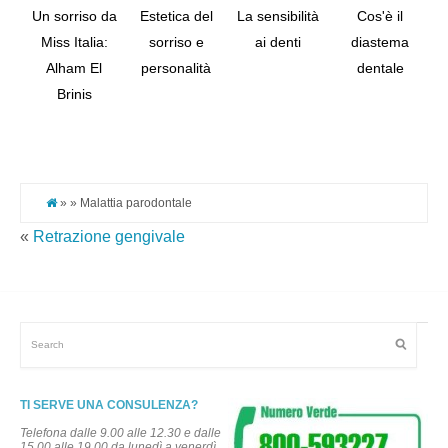
Un sorriso da
Estetica del
La sensibilità
Cos'è il
Miss Italia:
sorriso e
ai denti
diastema
Alham El
personalità
dentale
Tw
Brinis
Pi
It
» » Malattia parodontale
«
Retrazione gengivale
TI SERVE UNA CONSULENZA?
Telefona dalle 9.00 alle 12.30 e dalle
15.00 alle 19.00 da lunedì a venerdì