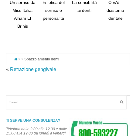
Un sorriso da
Estetica del
La sensibilità
Cos'è il
Miss Italia:
sorriso e
ai denti
diastema
Alham El
personalità
dentale
Tw
Brinis
Pi
It
» » Spazzolamento denti
«
Retrazione gengivale
TI SERVE UNA CONSULENZA?
Telefona dalle 9.00 alle 12.30 e dalle
15.00 alle 19.00 da lunedì a venerdì