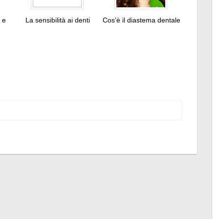
o e
La sensibilità ai denti
Cos'è il diastema dentale
Tweet
Pin
It