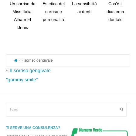
Un sorriso da
Estetica del
La sensibilità
Cos'è il
Miss Italia:
sorriso e
ai denti
diastema
Alham El
personalità
dentale
Tw
Brinis
Pi
It
» » sorriso gengivale
«
Il sorriso gengivale
“gummy smile”
TI SERVE UNA CONSULENZA?