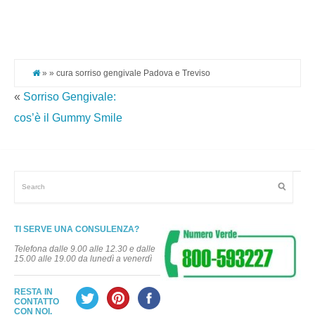
Pi
It
» » cura sorriso gengivale Padova e Treviso
«
Sorriso Gengivale:
cos’è il Gummy Smile
TI SERVE UNA CONSULENZA?
Telefona dalle 9.00 alle 12.30 e dalle
15.00 alle 19.00 da lunedì a venerdì
RESTA IN
CONTATTO
CON NOI.