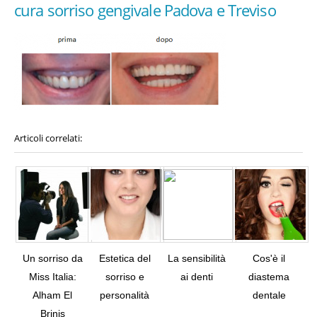
cura sorriso gengivale Padova e Treviso
Articoli correlati:
Un sorriso da
Estetica del
La sensibilità
Cos'è il
Miss Italia:
sorriso e
ai denti
diastema
Alham El
personalità
dentale
Tw
Brinis