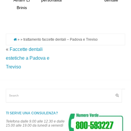
Alham El
personalità
dentale
Tw
Brinis
Pi
It
» » trattamento faccette dentali – Padova e Treviso
«
Faccette dentali
estetiche a Padova e
Treviso
TI SERVE UNA CONSULENZA?
Telefona dalle 9.00 alle 12.30 e dalle
15.00 alle 19.00 da lunedì a venerdì