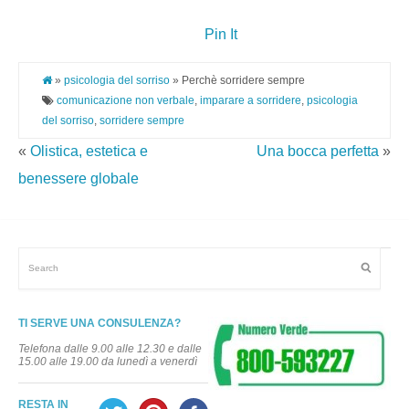
Pin It
»
psicologia del sorriso
» Perchè sorridere sempre
comunicazione non verbale
,
imparare a sorridere
,
psicologia
del sorriso
,
sorridere sempre
«
Olistica, estetica e
Una bocca perfetta
»
benessere globale
TI SERVE UNA CONSULENZA?
Telefona dalle 9.00 alle 12.30 e dalle
15.00 alle 19.00 da lunedì a venerdì
RESTA IN