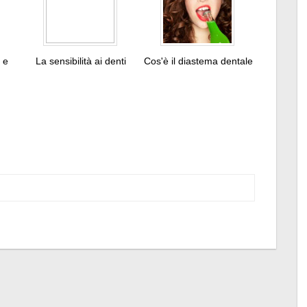
o e
La sensibilità ai denti
Cos'è il diastema dentale
Tweet
Pin
It