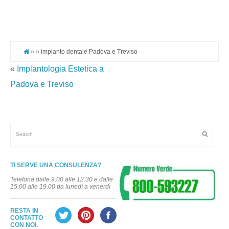
Pi
It
» » impianto dentale Padova e Treviso
«
Implantologia Estetica a
Padova e Treviso
TI SERVE UNA CONSULENZA?
Telefona dalle 9.00 alle 12.30 e dalle
15.00 alle 19.00 da lunedì a venerdì
RESTA IN
CONTATTO
CON NOI.