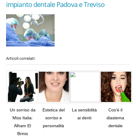
impianto dentale Padova e Treviso
Articoli correlati:
Un sorriso da
Estetica del
La sensibilità
Cos'è il
Miss Italia:
sorriso e
ai denti
diastema
Alham El
personalità
dentale
Tw
Brinis