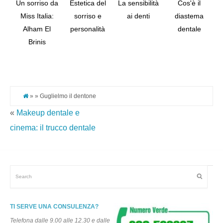
Un sorriso da
Estetica del
La sensibilità
Cos'è il
Miss Italia:
sorriso e
ai denti
diastema
Alham El
personalità
dentale
Tw
Brinis
Pi
It
» » Guglielmo il dentone
«
Makeup dentale e
cinema: il trucco dentale
TI SERVE UNA CONSULENZA?
Telefona dalle 9.00 alle 12.30 e dalle