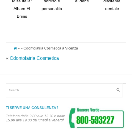
Miss Italia:
sorriso e
ai denti
diastema
Alham El
personalità
dentale
Tw
Brinis
Pi
It
» » Odontoiatria Cosmetica a Vicenza
«
Odontoiatria Cosmetica
TI SERVE UNA CONSULENZA?
Telefona dalle 9.00 alle 12.30 e dalle
15.00 alle 19.00 da lunedì a venerdì