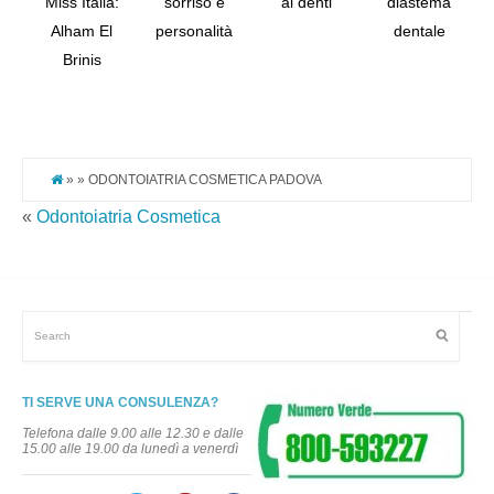
Miss Italia:
sorriso e
ai denti
diastema
Alham El
personalità
dentale
Tw
Brinis
Pi
It
» » ODONTOIATRIA COSMETICA PADOVA
«
Odontoiatria Cosmetica
TI SERVE UNA CONSULENZA?
Telefona dalle 9.00 alle 12.30 e dalle
15.00 alle 19.00 da lunedì a venerdì