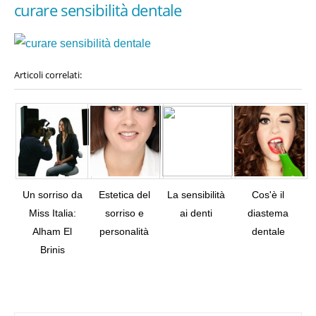
curare sensibilità dentale
Articoli correlati:
Un sorriso da
Estetica del
La sensibilità
Cos'è il
Miss Italia:
sorriso e
ai denti
diastema
Alham El
personalità
dentale
Tw
Brinis
Pi
It