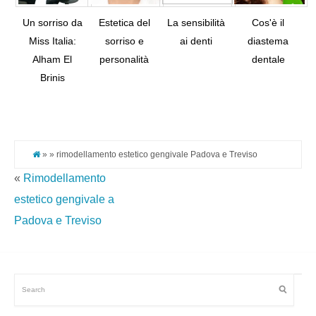
Un sorriso da
Estetica del
La sensibilità
Cos'è il
Miss Italia:
sorriso e
ai denti
diastema
Alham El
personalità
dentale
Tw
Brinis
Pi
It
» » rimodellamento estetico gengivale Padova e Treviso
«
Rimodellamento
estetico gengivale a
Padova e Treviso