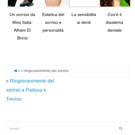
Un sorriso da
Estetica del
La sensibilità
Cos'è il
Miss Italia:
sorriso e
ai denti
diastema
Alham El
personalità
dentale
Tw
Brinis
Pi
It
» » ringiovanimento del sorriso
«
Ringiovanimento del
sorriso a Padova e
Treviso