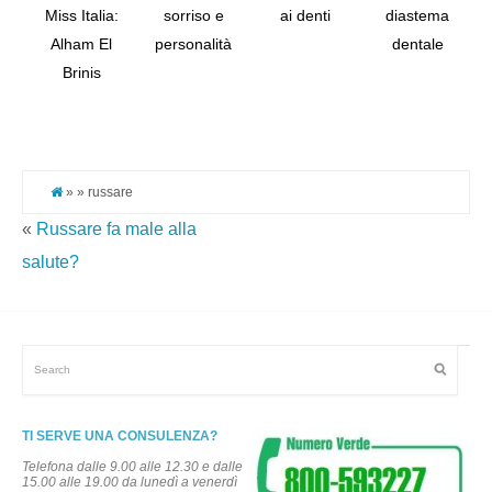
Miss Italia:
sorriso e
ai denti
diastema
Alham El
personalità
dentale
Tw
Brinis
Pi
It
» » russare
«
Russare fa male alla
salute?
TI SERVE UNA CONSULENZA?
Telefona dalle 9.00 alle 12.30 e dalle
15.00 alle 19.00 da lunedì a venerdì