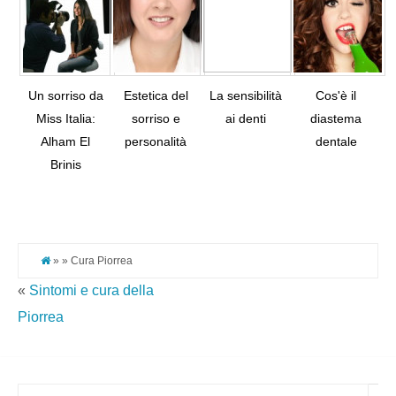
Un sorriso da
Estetica del
La sensibilità
Cos'è il
Miss Italia:
sorriso e
ai denti
diastema
Alham El
personalità
dentale
Tw
Brinis
Pi
It
» » Cura Piorrea
«
Sintomi e cura della
Piorrea