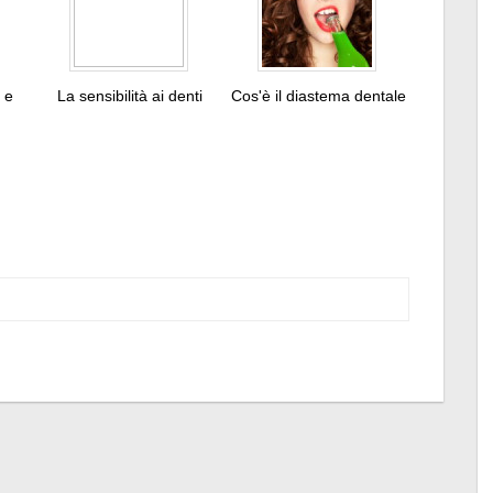
o e
La sensibilità ai denti
Cos'è il diastema dentale
Tweet
Pin
It