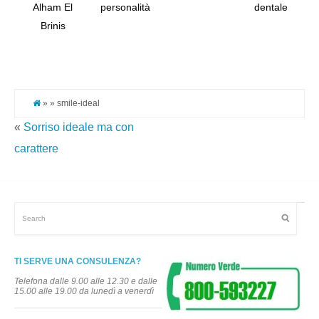
Alham El
personalità
dentale
Tw
Brinis
Pi
It
» » smile-ideal
«
Sorriso ideale ma con
carattere
TI SERVE UNA CONSULENZA?
Telefona dalle 9.00 alle 12.30 e dalle
15.00 alle 19.00 da lunedì a venerdì