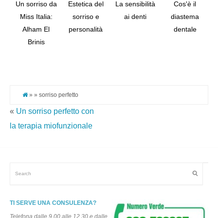
Un sorriso da
Estetica del
La sensibilità
Cos'è il
Miss Italia:
sorriso e
ai denti
diastema
Alham El
personalità
dentale
Tw
Brinis
Pi
It
» » sorriso perfetto
«
Un sorriso perfetto con
la terapia miofunzionale
TI SERVE UNA CONSULENZA?
Telefona dalle 9.00 alle 12.30 e dalle