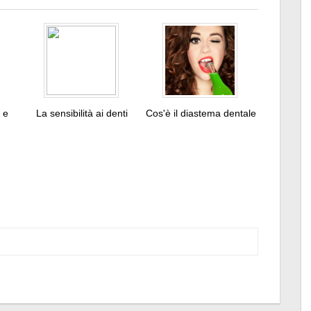
o e
La sensibilità ai denti
Cos'è il diastema dentale
Tweet
Pin
It