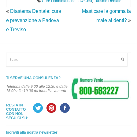
Cure Odontoiatriche Low Cost
,
Turismo Dentale
«
Diastema Dentale: cura
Masticare la gomma fa
e prevenzione a Padova
male ai denti?
»
e Treviso
TI SERVE UNA CONSULENZA?
Telefona dalle 9.00 alle 12.30 e dalle
15.00 alle 19.00 da lunedì a venerdì
RESTA IN
CONTATTO
CON NOI.
SEGUICI SU:
Iscriviti alla nostra newsletter