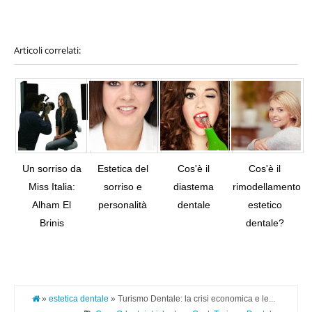
Articoli correlati:
Un sorriso da
Estetica del
Cos'è il
Cos'è il
Miss Italia:
sorriso e
diastema
rimodellamento
Alham El
personalità
dentale
estetico
Tw
Brinis
dentale?
Pi
It
»
estetica dentale
» Turismo Dentale: la crisi economica e le...