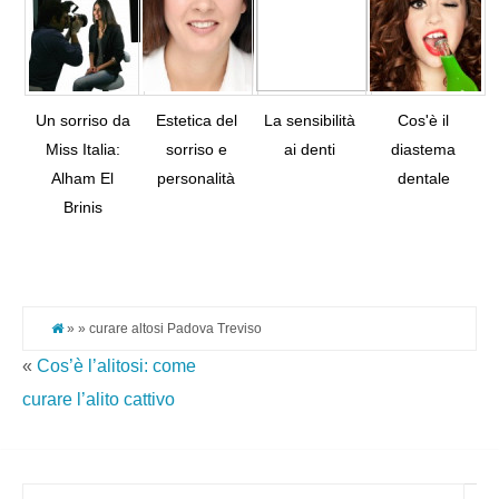
Un sorriso da
Estetica del
La sensibilità
Cos'è il
Miss Italia:
sorriso e
ai denti
diastema
Alham El
personalità
dentale
Tw
Brinis
Pi
It
» » curare altosi Padova Treviso
«
Cos’è l’alitosi: come
curare l’alito cattivo