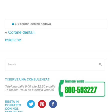
Pi
It
» » corone-dentali-padova
«
Corone dentali
estetiche
TI SERVE UNA CONSULENZA?
Telefona dalle 9.00 alle 12.30 e dalle
15.00 alle 19.00 da lunedì a venerdì
RESTA IN
CONTATTO
CON NOI.