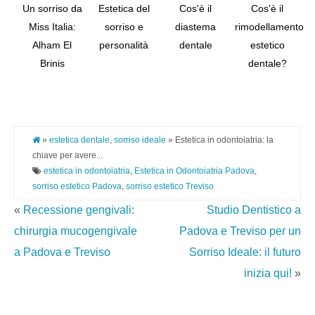
Un sorriso da
Estetica del
Cos'è il
Cos'è il
Miss Italia:
sorriso e
diastema
rimodellamento
Alham El
personalità
dentale
estetico
Tw
Brinis
dentale?
Pi
It
»
estetica dentale
,
sorriso ideale
» Estetica in odontoiatria: la
chiave per avere...
estetica in odontoiatria
,
Estetica in Odontoiatria Padova
,
sorriso estetico Padova
,
sorriso estetico Treviso
«
Recessione gengivali:
Studio Dentistico a
chirurgia mucogengivale
Padova e Treviso per un
a Padova e Treviso
Sorriso Ideale: il futuro
inizia qui!
»