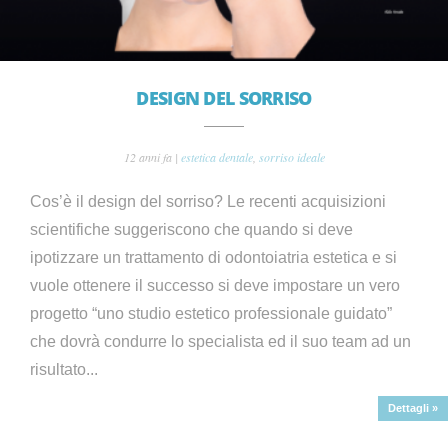
DESIGN DEL SORRISO
12 anni fa |
estetica dentale
,
sorriso ideale
Cos’è il design del sorriso? Le recenti acquisizioni
scientifiche suggeriscono che quando si deve
ipotizzare un trattamento di odontoiatria estetica e si
vuole ottenere il successo si deve impostare un vero
progetto “uno studio estetico professionale guidato”
che dovrà condurre lo specialista ed il suo team ad un
risultato...
Dettagli »