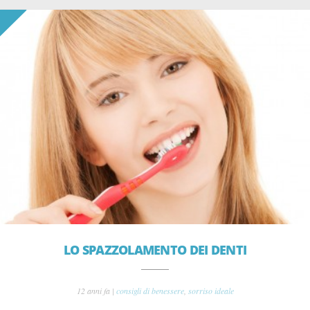
LO SPAZZOLAMENTO DEI DENTI
12 anni fa |
consigli di benessere
,
sorriso ideale