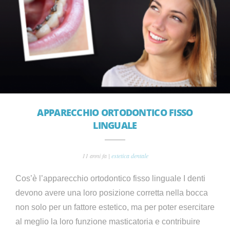
APPARECCHIO ORTODONTICO FISSO
LINGUALE
11 anni fa |
estetica dentale
Cos’è l’apparecchio ortodontico fisso linguale I denti
devono avere una loro posizione corretta nella bocca
non solo per un fattore estetico, ma per poter esercitare
al meglio la loro funzione masticatoria e contribuire