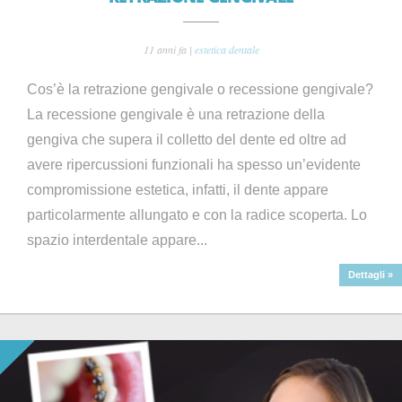
11 anni fa |
estetica dentale
Cos’è la retrazione gengivale o recessione gengivale?
La recessione gengivale è una retrazione della
gengiva che supera il colletto del dente ed oltre ad
avere ripercussioni funzionali ha spesso un’evidente
compromissione estetica, infatti, il dente appare
particolarmente allungato e con la radice scoperta. Lo
spazio interdentale appare...
Dettagli »