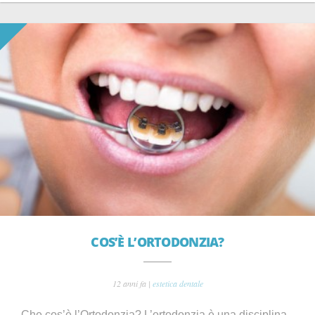
COS’È L’ORTODONZIA?
12 anni fa |
estetica dentale
Che cos’è l’Ortodonzia? L’ortodonzia è una disciplina