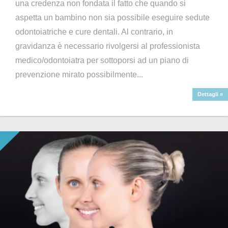
una credenza non fondata il fatto che quando si
aspetta un bambino non sia possibile eseguire sedute
odontoiatriche e cure dentali. Al contrario, in
gravidanza è necessario rivolgersi al professionista
medico/odontoiatra per sottoporsi ad un piano di
prevenzione mirato possibilmente...
Dettagli »