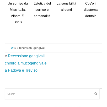
Un sorriso da
Estetica del
La sensibilità
Cos'è il
Miss Italia:
sorriso e
ai denti
diastema
Alham El
personalità
dentale
Tw
Brinis
Pi
It
» » recessioni-gengivali
«
Recessione gengivali:
chirurgia mucogengivale
a Padova e Treviso