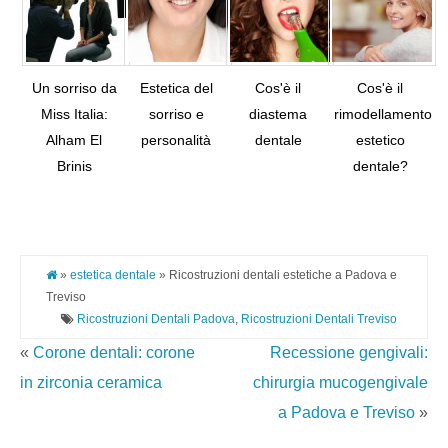
Un sorriso da
Estetica del
Cos'è il
Cos'è il
Miss Italia:
sorriso e
diastema
rimodellamento
Alham El
personalità
dentale
estetico
Tw
Brinis
dentale?
Pi
It
»
estetica dentale
» Ricostruzioni dentali estetiche a Padova e
Treviso
Ricostruzioni Dentali Padova
,
Ricostruzioni Dentali Treviso
«
Corone dentali: corone
Recessione gengivali:
in zirconia ceramica
chirurgia mucogengivale
a Padova e Treviso
»