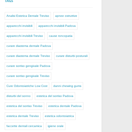
TAGS
Analisi Estetica Dentale Treviso
apnee ostruttive
apparecchi invisibili
apparecchi invisibili Padova
apparecchi invisibili Treviso
cause roncopatia
curare diastema dentale Padova
curare diastema dentale Treviso
curare disturbi posturali
curare sorriso gengivale Padova
curare sorriso gengivale Treviso
Cure Odontoiatriche Low Cost
danni chewing gums
disturbi del sonno
estetica del sorriso Padova
estetica del sorriso Treviso
estetica dentale Padova
estetica dentale Treviso
estetica odontoiatrica
faccette dentali cercamica
igiene orale