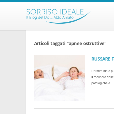
Articoli taggati "apnee ostruttive"
RUSSARE F
Dormire male può
il recupero dell
patologiche e...