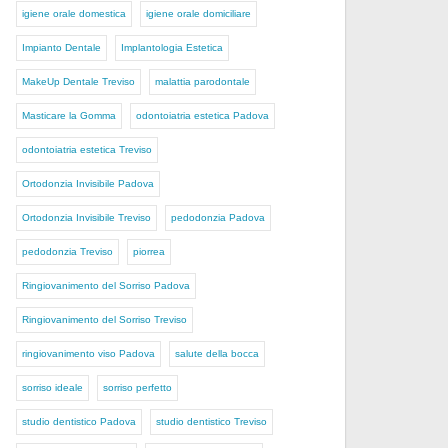
igiene orale domestica
igiene orale domiciliare
Impianto Dentale
Implantologia Estetica
MakeUp Dentale Treviso
malattia parodontale
Masticare la Gomma
odontoiatria estetica Padova
odontoiatria estetica Treviso
Ortodonzia Invisibile Padova
Ortodonzia Invisibile Treviso
pedodonzia Padova
pedodonzia Treviso
piorrea
Ringiovanimento del Sorriso Padova
Ringiovanimento del Sorriso Treviso
ringiovanimento viso Padova
salute della bocca
sorriso ideale
sorriso perfetto
studio dentistico Padova
studio dentistico Treviso