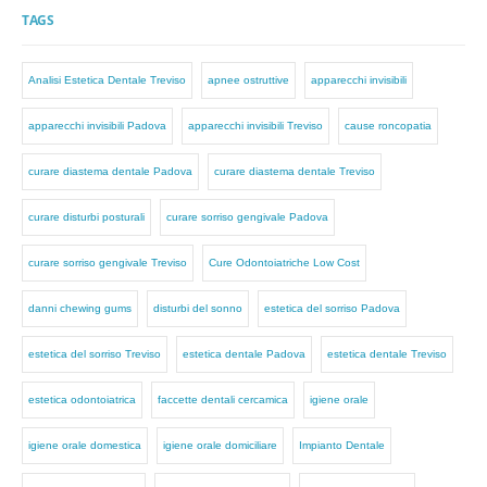
TAGS
Analisi Estetica Dentale Treviso
apnee ostruttive
apparecchi invisibili
apparecchi invisibili Padova
apparecchi invisibili Treviso
cause roncopatia
curare diastema dentale Padova
curare diastema dentale Treviso
curare disturbi posturali
curare sorriso gengivale Padova
curare sorriso gengivale Treviso
Cure Odontoiatriche Low Cost
danni chewing gums
disturbi del sonno
estetica del sorriso Padova
estetica del sorriso Treviso
estetica dentale Padova
estetica dentale Treviso
estetica odontoiatrica
faccette dentali cercamica
igiene orale
igiene orale domestica
igiene orale domiciliare
Impianto Dentale