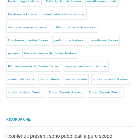
Implantologia Estetica
MakeUp Dentale Treviso
malattia parodontale
Masticare la Gomma
odontoiatria estetica Padova
odontoiatria estetica Treviso
Ortodonzia Invisibile Padova
Ortodonzia Invisibile Treviso
pedodonzia Padova
pedodonzia Treviso
piorrea
Ringiovanimento del Sorriso Padova
Ringiovanimento del Sorriso Treviso
ringiovanimento viso Padova
salute della bocca
sorriso ideale
sorriso perfetto
studio dentistico Padova
studio dentistico Treviso
Trucco Dentale Padova
Trucco Dentale Treviso
RICORDA CHE:
I contenuti presenti sono pubblicati a puro scopo