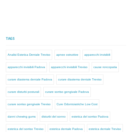
TAGS
Analisi Estetica Dentale Treviso
apnee ostruttive
apparecchi invisibili
apparecchi invisibili Padova
apparecchi invisibili Treviso
cause roncopatia
curare diastema dentale Padova
curare diastema dentale Treviso
curare disturbi posturali
curare sorriso gengivale Padova
curare sorriso gengivale Treviso
Cure Odontoiatriche Low Cost
danni chewing gums
disturbi del sonno
estetica del sorriso Padova
estetica del sorriso Treviso
estetica dentale Padova
estetica dentale Treviso