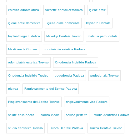
estetica odontoiatrica
faccette dentali cercamica
igiene orale
igiene orale domestica
igiene orale domiciliare
Impianto Dentale
Implantologia Estetica
MakeUp Dentale Treviso
malattia parodontale
Masticare la Gomma
odontoiatria estetica Padova
odontoiatria estetica Treviso
Ortodonzia Invisibile Padova
Ortodonzia Invisibile Treviso
pedodonzia Padova
pedodonzia Treviso
piorrea
Ringiovanimento del Sorriso Padova
Ringiovanimento del Sorriso Treviso
ringiovanimento viso Padova
salute della bocca
sorriso ideale
sorriso perfetto
studio dentistico Padova
studio dentistico Treviso
Trucco Dentale Padova
Trucco Dentale Treviso