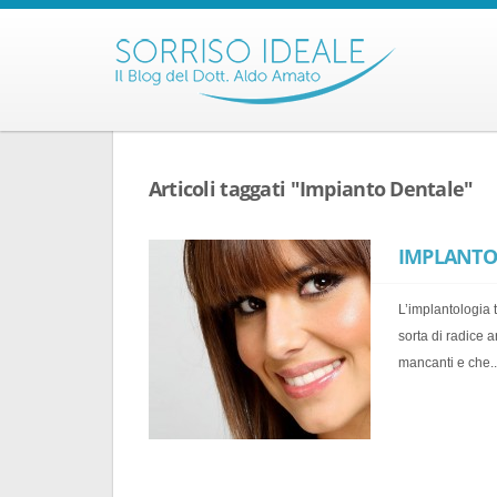
Articoli taggati "Impianto Dentale"
IMPLANTOL
L’implantologia 
sorta di radice ar
mancanti e che..