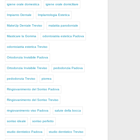
igiene orale domestica
igiene orale domiciliare
Impianto Dentale
Implantologia Estetica
MakeUp Dentale Treviso
malattia parodontale
Masticare la Gomma
odontoiatria estetica Padova
odontoiatria estetica Treviso
Ortodonzia Invisibile Padova
Ortodonzia Invisibile Treviso
pedodonzia Padova
pedodonzia Treviso
piorrea
Ringiovanimento del Sorriso Padova
Ringiovanimento del Sorriso Treviso
ringiovanimento viso Padova
salute della bocca
sorriso ideale
sorriso perfetto
studio dentistico Padova
studio dentistico Treviso