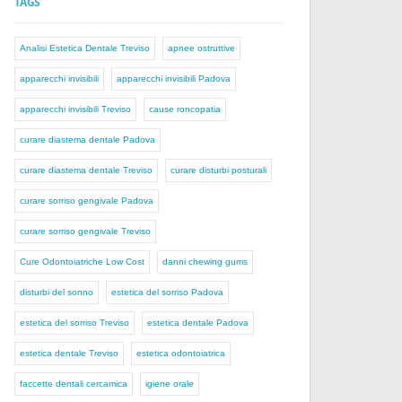
TAGS
Analisi Estetica Dentale Treviso
apnee ostruttive
apparecchi invisibili
apparecchi invisibili Padova
apparecchi invisibili Treviso
cause roncopatia
curare diastema dentale Padova
curare diastema dentale Treviso
curare disturbi posturali
curare sorriso gengivale Padova
curare sorriso gengivale Treviso
Cure Odontoiatriche Low Cost
danni chewing gums
disturbi del sonno
estetica del sorriso Padova
estetica del sorriso Treviso
estetica dentale Padova
estetica dentale Treviso
estetica odontoiatrica
faccette dentali cercamica
igiene orale