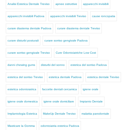
Analisi Estetica Dentale Treviso
apnee ostruttive
apparecchi invisibili
apparecchi invisibili Padova
apparecchi invisibili Treviso
cause roncopatia
curare diastema dentale Padova
curare diastema dentale Treviso
curare disturbi posturali
curare sorriso gengivale Padova
curare sorriso gengivale Treviso
Cure Odontoiatriche Low Cost
danni chewing gums
disturbi del sonno
estetica del sorriso Padova
estetica del sorriso Treviso
estetica dentale Padova
estetica dentale Treviso
estetica odontoiatrica
faccette dentali cercamica
igiene orale
igiene orale domestica
igiene orale domiciliare
Impianto Dentale
Implantologia Estetica
MakeUp Dentale Treviso
malattia parodontale
Masticare la Gomma
odontoiatria estetica Padova