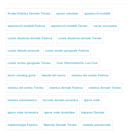
Analisi Estetica Dentale Treviso
apnee ostruttive
apparecchi invisibili
apparecchi invisibili Padova
apparecchi invisibili Treviso
cause roncopatia
curare diastema dentale Padova
curare diastema dentale Treviso
curare disturbi posturali
curare sorriso gengivale Padova
curare sorriso gengivale Treviso
Cure Odontoiatriche Low Cost
danni chewing gums
disturbi del sonno
estetica del sorriso Padova
estetica del sorriso Treviso
estetica dentale Padova
estetica dentale Treviso
estetica odontoiatrica
faccette dentali cercamica
igiene orale
igiene orale domestica
igiene orale domiciliare
Impianto Dentale
Implantologia Estetica
MakeUp Dentale Treviso
malattia parodontale