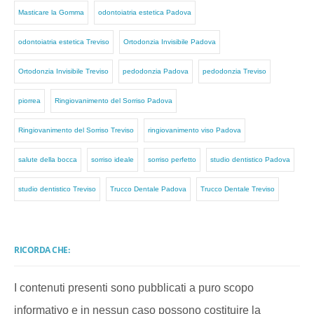
Masticare la Gomma
odontoiatria estetica Padova
odontoiatria estetica Treviso
Ortodonzia Invisibile Padova
Ortodonzia Invisibile Treviso
pedodonzia Padova
pedodonzia Treviso
piorrea
Ringiovanimento del Sorriso Padova
Ringiovanimento del Sorriso Treviso
ringiovanimento viso Padova
salute della bocca
sorriso ideale
sorriso perfetto
studio dentistico Padova
studio dentistico Treviso
Trucco Dentale Padova
Trucco Dentale Treviso
RICORDA CHE:
I contenuti presenti sono pubblicati a puro scopo
informativo e in nessun caso possono costituire la