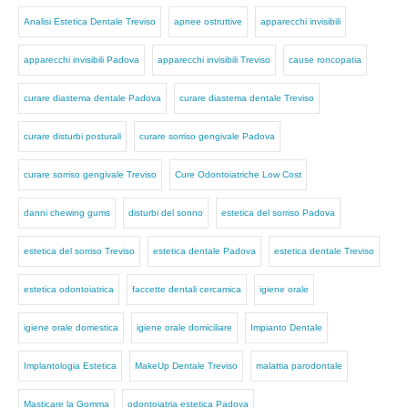
Analisi Estetica Dentale Treviso
apnee ostruttive
apparecchi invisibili
apparecchi invisibili Padova
apparecchi invisibili Treviso
cause roncopatia
curare diastema dentale Padova
curare diastema dentale Treviso
curare disturbi posturali
curare sorriso gengivale Padova
curare sorriso gengivale Treviso
Cure Odontoiatriche Low Cost
danni chewing gums
disturbi del sonno
estetica del sorriso Padova
estetica del sorriso Treviso
estetica dentale Padova
estetica dentale Treviso
estetica odontoiatrica
faccette dentali cercamica
igiene orale
igiene orale domestica
igiene orale domiciliare
Impianto Dentale
Implantologia Estetica
MakeUp Dentale Treviso
malattia parodontale
Masticare la Gomma
odontoiatria estetica Padova