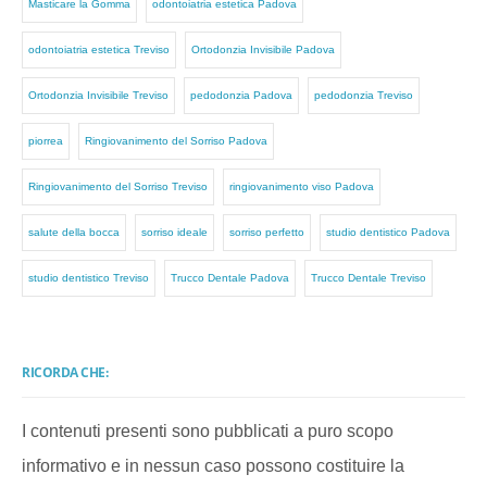
Masticare la Gomma
odontoiatria estetica Padova
odontoiatria estetica Treviso
Ortodonzia Invisibile Padova
Ortodonzia Invisibile Treviso
pedodonzia Padova
pedodonzia Treviso
piorrea
Ringiovanimento del Sorriso Padova
Ringiovanimento del Sorriso Treviso
ringiovanimento viso Padova
salute della bocca
sorriso ideale
sorriso perfetto
studio dentistico Padova
studio dentistico Treviso
Trucco Dentale Padova
Trucco Dentale Treviso
RICORDA CHE:
I contenuti presenti sono pubblicati a puro scopo
informativo e in nessun caso possono costituire la