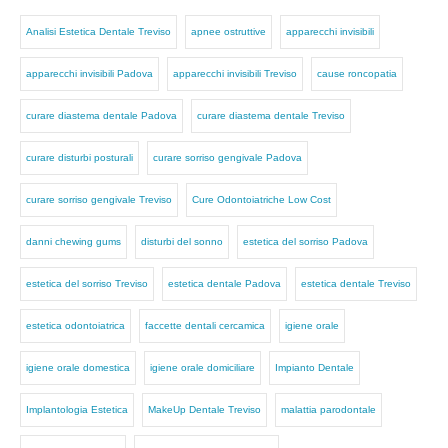
Analisi Estetica Dentale Treviso
apnee ostruttive
apparecchi invisibili
apparecchi invisibili Padova
apparecchi invisibili Treviso
cause roncopatia
curare diastema dentale Padova
curare diastema dentale Treviso
curare disturbi posturali
curare sorriso gengivale Padova
curare sorriso gengivale Treviso
Cure Odontoiatriche Low Cost
danni chewing gums
disturbi del sonno
estetica del sorriso Padova
estetica del sorriso Treviso
estetica dentale Padova
estetica dentale Treviso
estetica odontoiatrica
faccette dentali cercamica
igiene orale
igiene orale domestica
igiene orale domiciliare
Impianto Dentale
Implantologia Estetica
MakeUp Dentale Treviso
malattia parodontale