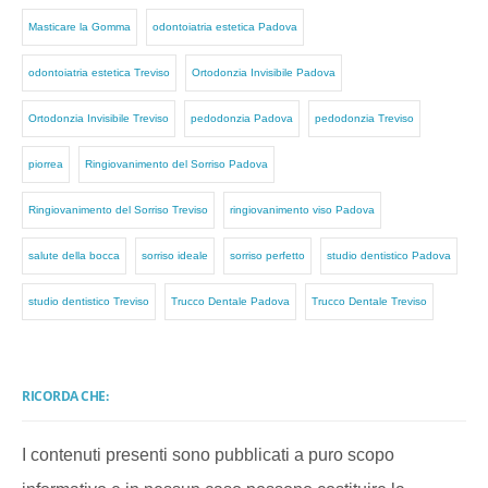
Masticare la Gomma
odontoiatria estetica Padova
odontoiatria estetica Treviso
Ortodonzia Invisibile Padova
Ortodonzia Invisibile Treviso
pedodonzia Padova
pedodonzia Treviso
piorrea
Ringiovanimento del Sorriso Padova
Ringiovanimento del Sorriso Treviso
ringiovanimento viso Padova
salute della bocca
sorriso ideale
sorriso perfetto
studio dentistico Padova
studio dentistico Treviso
Trucco Dentale Padova
Trucco Dentale Treviso
RICORDA CHE:
I contenuti presenti sono pubblicati a puro scopo