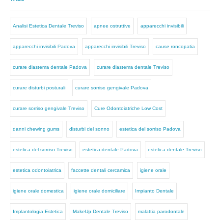
Analisi Estetica Dentale Treviso
apnee ostruttive
apparecchi invisibili
apparecchi invisibili Padova
apparecchi invisibili Treviso
cause roncopatia
curare diastema dentale Padova
curare diastema dentale Treviso
curare disturbi posturali
curare sorriso gengivale Padova
curare sorriso gengivale Treviso
Cure Odontoiatriche Low Cost
danni chewing gums
disturbi del sonno
estetica del sorriso Padova
estetica del sorriso Treviso
estetica dentale Padova
estetica dentale Treviso
estetica odontoiatrica
faccette dentali cercamica
igiene orale
igiene orale domestica
igiene orale domiciliare
Impianto Dentale
Implantologia Estetica
MakeUp Dentale Treviso
malattia parodontale