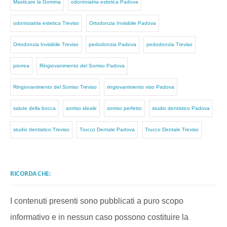
Masticare la Gomma
odontoiatria estetica Padova
odontoiatria estetica Treviso
Ortodonzia Invisibile Padova
Ortodonzia Invisibile Treviso
pedodonzia Padova
pedodonzia Treviso
piorrea
Ringiovanimento del Sorriso Padova
Ringiovanimento del Sorriso Treviso
ringiovanimento viso Padova
salute della bocca
sorriso ideale
sorriso perfetto
studio dentistico Padova
studio dentistico Treviso
Trucco Dentale Padova
Trucco Dentale Treviso
RICORDA CHE:
I contenuti presenti sono pubblicati a puro scopo
informativo e in nessun caso possono costituire la