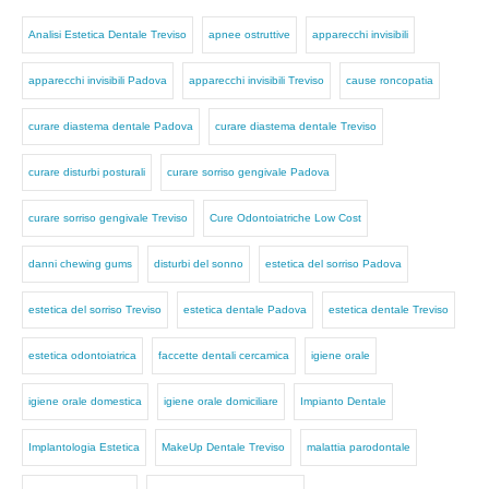
Analisi Estetica Dentale Treviso
apnee ostruttive
apparecchi invisibili
apparecchi invisibili Padova
apparecchi invisibili Treviso
cause roncopatia
curare diastema dentale Padova
curare diastema dentale Treviso
curare disturbi posturali
curare sorriso gengivale Padova
curare sorriso gengivale Treviso
Cure Odontoiatriche Low Cost
danni chewing gums
disturbi del sonno
estetica del sorriso Padova
estetica del sorriso Treviso
estetica dentale Padova
estetica dentale Treviso
estetica odontoiatrica
faccette dentali cercamica
igiene orale
igiene orale domestica
igiene orale domiciliare
Impianto Dentale
Implantologia Estetica
MakeUp Dentale Treviso
malattia parodontale