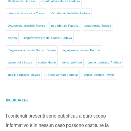
Masticare la Gomma
odontoiatria estetica Padova
odontoiatria estetica Treviso
Ortodonzia Invisibile Padova
Ortodonzia Invisibile Treviso
pedodonzia Padova
pedodonzia Treviso
piorrea
Ringiovanimento del Sorriso Padova
Ringiovanimento del Sorriso Treviso
ringiovanimento viso Padova
salute della bocca
sorriso ideale
sorriso perfetto
studio dentistico Padova
studio dentistico Treviso
Trucco Dentale Padova
Trucco Dentale Treviso
RICORDA CHE:
I contenuti presenti sono pubblicati a puro scopo
informativo e in nessun caso possono costituire la