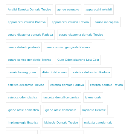
Analisi Estetica Dentale Treviso
apnee ostruttive
apparecchi invisibili
apparecchi invisibili Padova
apparecchi invisibili Treviso
cause roncopatia
curare diastema dentale Padova
curare diastema dentale Treviso
curare disturbi posturali
curare sorriso gengivale Padova
curare sorriso gengivale Treviso
Cure Odontoiatriche Low Cost
danni chewing gums
disturbi del sonno
estetica del sorriso Padova
estetica del sorriso Treviso
estetica dentale Padova
estetica dentale Treviso
estetica odontoiatrica
faccette dentali cercamica
igiene orale
igiene orale domestica
igiene orale domiciliare
Impianto Dentale
Implantologia Estetica
MakeUp Dentale Treviso
malattia parodontale