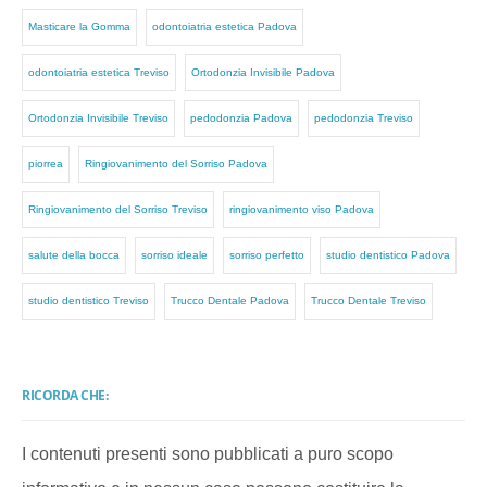
Masticare la Gomma
odontoiatria estetica Padova
odontoiatria estetica Treviso
Ortodonzia Invisibile Padova
Ortodonzia Invisibile Treviso
pedodonzia Padova
pedodonzia Treviso
piorrea
Ringiovanimento del Sorriso Padova
Ringiovanimento del Sorriso Treviso
ringiovanimento viso Padova
salute della bocca
sorriso ideale
sorriso perfetto
studio dentistico Padova
studio dentistico Treviso
Trucco Dentale Padova
Trucco Dentale Treviso
RICORDA CHE:
I contenuti presenti sono pubblicati a puro scopo