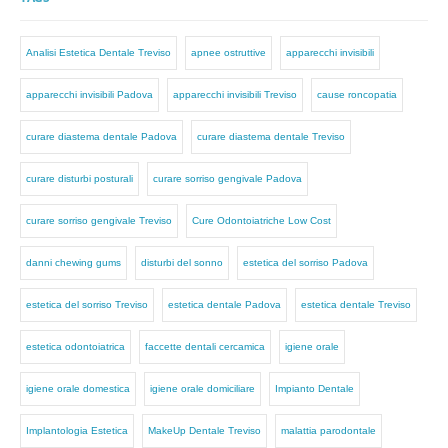
Analisi Estetica Dentale Treviso
apnee ostruttive
apparecchi invisibili
apparecchi invisibili Padova
apparecchi invisibili Treviso
cause roncopatia
curare diastema dentale Padova
curare diastema dentale Treviso
curare disturbi posturali
curare sorriso gengivale Padova
curare sorriso gengivale Treviso
Cure Odontoiatriche Low Cost
danni chewing gums
disturbi del sonno
estetica del sorriso Padova
estetica del sorriso Treviso
estetica dentale Padova
estetica dentale Treviso
estetica odontoiatrica
faccette dentali cercamica
igiene orale
igiene orale domestica
igiene orale domiciliare
Impianto Dentale
Implantologia Estetica
MakeUp Dentale Treviso
malattia parodontale