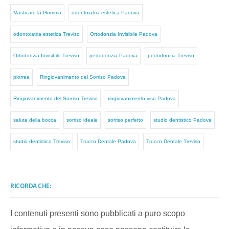
Masticare la Gomma
odontoiatria estetica Padova
odontoiatria estetica Treviso
Ortodonzia Invisibile Padova
Ortodonzia Invisibile Treviso
pedodonzia Padova
pedodonzia Treviso
piorrea
Ringiovanimento del Sorriso Padova
Ringiovanimento del Sorriso Treviso
ringiovanimento viso Padova
salute della bocca
sorriso ideale
sorriso perfetto
studio dentistico Padova
studio dentistico Treviso
Trucco Dentale Padova
Trucco Dentale Treviso
RICORDA CHE:
I contenuti presenti sono pubblicati a puro scopo