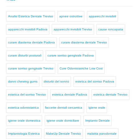
Analisi Estetica Dentale Treviso
apnee ostruttive
apparecchi invisibili
apparecchi invisibili Padova
apparecchi invisibili Treviso
cause roncopatia
curare diastema dentale Padova
curare diastema dentale Treviso
curare disturbi posturali
curare sorriso gengivale Padova
curare sorriso gengivale Treviso
Cure Odontoiatriche Low Cost
danni chewing gums
disturbi del sonno
estetica del sorriso Padova
estetica del sorriso Treviso
estetica dentale Padova
estetica dentale Treviso
estetica odontoiatrica
faccette dentali cercamica
igiene orale
igiene orale domestica
igiene orale domiciliare
Impianto Dentale
Implantologia Estetica
MakeUp Dentale Treviso
malattia parodontale