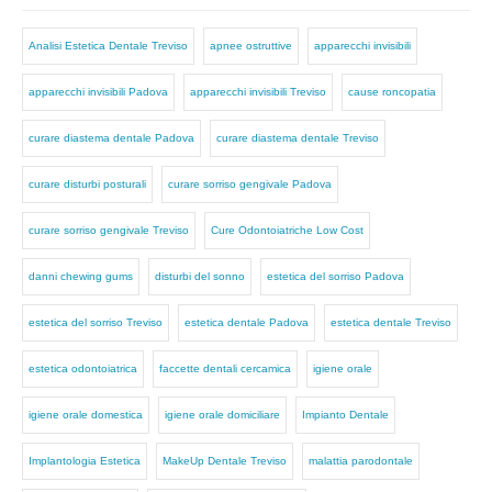
Analisi Estetica Dentale Treviso
apnee ostruttive
apparecchi invisibili
apparecchi invisibili Padova
apparecchi invisibili Treviso
cause roncopatia
curare diastema dentale Padova
curare diastema dentale Treviso
curare disturbi posturali
curare sorriso gengivale Padova
curare sorriso gengivale Treviso
Cure Odontoiatriche Low Cost
danni chewing gums
disturbi del sonno
estetica del sorriso Padova
estetica del sorriso Treviso
estetica dentale Padova
estetica dentale Treviso
estetica odontoiatrica
faccette dentali cercamica
igiene orale
igiene orale domestica
igiene orale domiciliare
Impianto Dentale
Implantologia Estetica
MakeUp Dentale Treviso
malattia parodontale