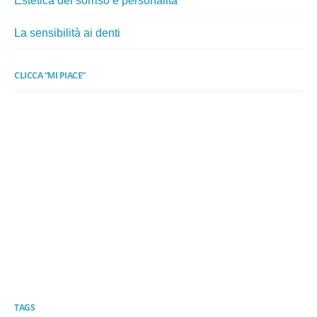
Estetica del sorriso e personalità
La sensibilità ai denti
CLICCA “MI PIACE”
TAGS