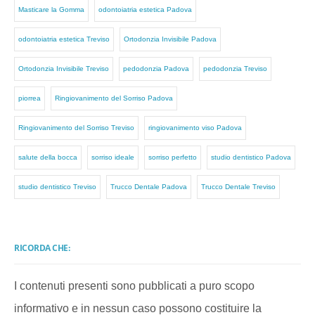
Masticare la Gomma
odontoiatria estetica Padova
odontoiatria estetica Treviso
Ortodonzia Invisibile Padova
Ortodonzia Invisibile Treviso
pedodonzia Padova
pedodonzia Treviso
piorrea
Ringiovanimento del Sorriso Padova
Ringiovanimento del Sorriso Treviso
ringiovanimento viso Padova
salute della bocca
sorriso ideale
sorriso perfetto
studio dentistico Padova
studio dentistico Treviso
Trucco Dentale Padova
Trucco Dentale Treviso
RICORDA CHE:
I contenuti presenti sono pubblicati a puro scopo
informativo e in nessun caso possono costituire la