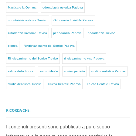
Masticare la Gomma
odontoiatria estetica Padova
odontoiatria estetica Treviso
Ortodonzia Invisibile Padova
Ortodonzia Invisibile Treviso
pedodonzia Padova
pedodonzia Treviso
piorrea
Ringiovanimento del Sorriso Padova
Ringiovanimento del Sorriso Treviso
ringiovanimento viso Padova
salute della bocca
sorriso ideale
sorriso perfetto
studio dentistico Padova
studio dentistico Treviso
Trucco Dentale Padova
Trucco Dentale Treviso
RICORDA CHE:
I contenuti presenti sono pubblicati a puro scopo