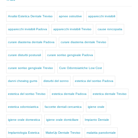
Analisi Estetica Dentale Treviso
apnee ostruttive
apparecchi invisibili
apparecchi invisibili Padova
apparecchi invisibili Treviso
cause roncopatia
curare diastema dentale Padova
curare diastema dentale Treviso
curare disturbi posturali
curare sorriso gengivale Padova
curare sorriso gengivale Treviso
Cure Odontoiatriche Low Cost
danni chewing gums
disturbi del sonno
estetica del sorriso Padova
estetica del sorriso Treviso
estetica dentale Padova
estetica dentale Treviso
estetica odontoiatrica
faccette dentali cercamica
igiene orale
igiene orale domestica
igiene orale domiciliare
Impianto Dentale
Implantologia Estetica
MakeUp Dentale Treviso
malattia parodontale