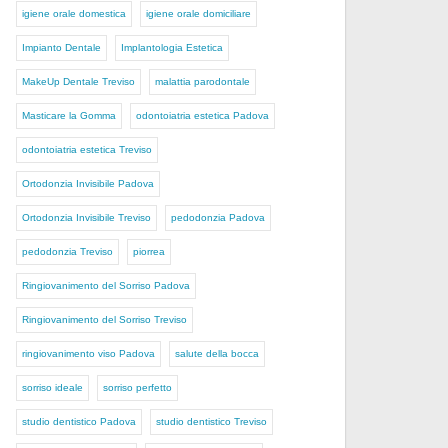
igiene orale domestica
igiene orale domiciliare
Impianto Dentale
Implantologia Estetica
MakeUp Dentale Treviso
malattia parodontale
Masticare la Gomma
odontoiatria estetica Padova
odontoiatria estetica Treviso
Ortodonzia Invisibile Padova
Ortodonzia Invisibile Treviso
pedodonzia Padova
pedodonzia Treviso
piorrea
Ringiovanimento del Sorriso Padova
Ringiovanimento del Sorriso Treviso
ringiovanimento viso Padova
salute della bocca
sorriso ideale
sorriso perfetto
studio dentistico Padova
studio dentistico Treviso