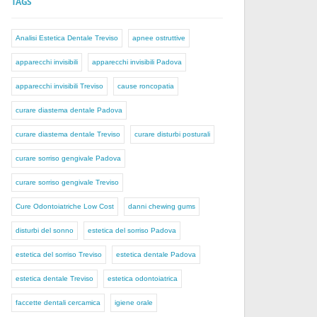
TAGS
Analisi Estetica Dentale Treviso
apnee ostruttive
apparecchi invisibili
apparecchi invisibili Padova
apparecchi invisibili Treviso
cause roncopatia
curare diastema dentale Padova
curare diastema dentale Treviso
curare disturbi posturali
curare sorriso gengivale Padova
curare sorriso gengivale Treviso
Cure Odontoiatriche Low Cost
danni chewing gums
disturbi del sonno
estetica del sorriso Padova
estetica del sorriso Treviso
estetica dentale Padova
estetica dentale Treviso
estetica odontoiatrica
faccette dentali cercamica
igiene orale