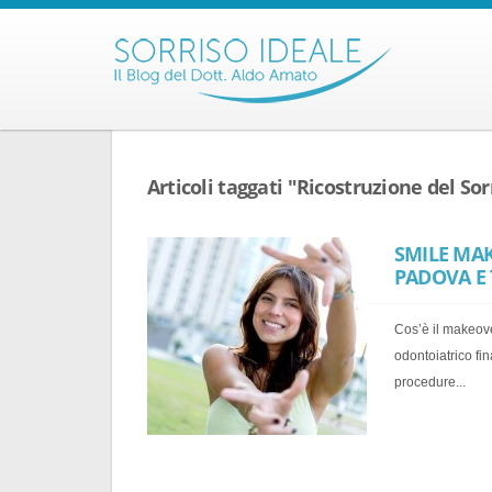
Articoli taggati "Ricostruzione del So
SMILE MAK
PADOVA E 
Cos’è il makeover
odontoiatrico fin
procedure...