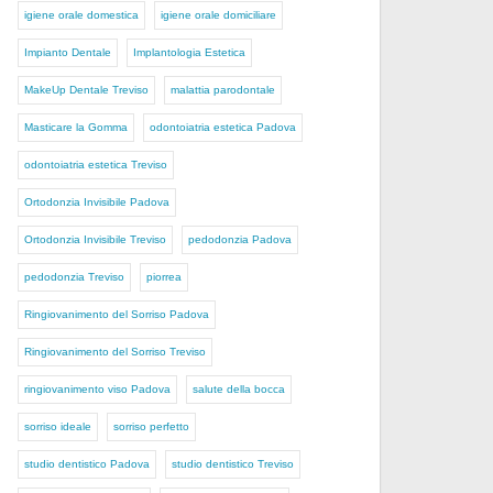
igiene orale domestica
igiene orale domiciliare
Impianto Dentale
Implantologia Estetica
MakeUp Dentale Treviso
malattia parodontale
Masticare la Gomma
odontoiatria estetica Padova
odontoiatria estetica Treviso
Ortodonzia Invisibile Padova
Ortodonzia Invisibile Treviso
pedodonzia Padova
pedodonzia Treviso
piorrea
Ringiovanimento del Sorriso Padova
Ringiovanimento del Sorriso Treviso
ringiovanimento viso Padova
salute della bocca
sorriso ideale
sorriso perfetto
studio dentistico Padova
studio dentistico Treviso