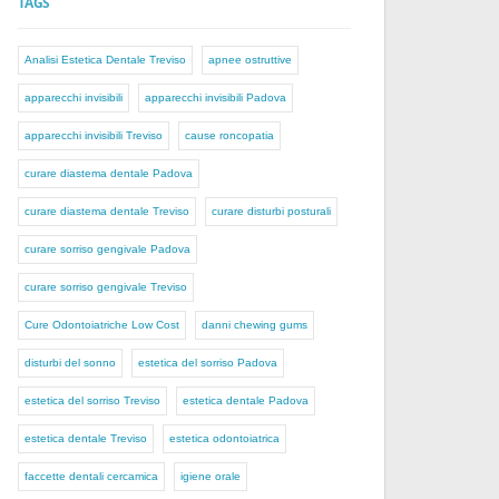
TAGS
Analisi Estetica Dentale Treviso
apnee ostruttive
apparecchi invisibili
apparecchi invisibili Padova
apparecchi invisibili Treviso
cause roncopatia
curare diastema dentale Padova
curare diastema dentale Treviso
curare disturbi posturali
curare sorriso gengivale Padova
curare sorriso gengivale Treviso
Cure Odontoiatriche Low Cost
danni chewing gums
disturbi del sonno
estetica del sorriso Padova
estetica del sorriso Treviso
estetica dentale Padova
estetica dentale Treviso
estetica odontoiatrica
faccette dentali cercamica
igiene orale