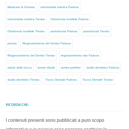
Masticare la Gomma
odontoiatria estetica Padova
odontoiatria estetica Treviso
Ortodonzia Invisibile Padova
Ortodonzia Invisibile Treviso
pedodonzia Padova
pedodonzia Treviso
piorrea
Ringiovanimento del Sorriso Padova
Ringiovanimento del Sorriso Treviso
ringiovanimento viso Padova
salute della bocca
sorriso ideale
sorriso perfetto
studio dentistico Padova
studio dentistico Treviso
Trucco Dentale Padova
Trucco Dentale Treviso
RICORDA CHE:
I contenuti presenti sono pubblicati a puro scopo