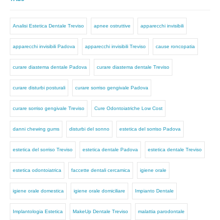
Analisi Estetica Dentale Treviso
apnee ostruttive
apparecchi invisibili
apparecchi invisibili Padova
apparecchi invisibili Treviso
cause roncopatia
curare diastema dentale Padova
curare diastema dentale Treviso
curare disturbi posturali
curare sorriso gengivale Padova
curare sorriso gengivale Treviso
Cure Odontoiatriche Low Cost
danni chewing gums
disturbi del sonno
estetica del sorriso Padova
estetica del sorriso Treviso
estetica dentale Padova
estetica dentale Treviso
estetica odontoiatrica
faccette dentali cercamica
igiene orale
igiene orale domestica
igiene orale domiciliare
Impianto Dentale
Implantologia Estetica
MakeUp Dentale Treviso
malattia parodontale